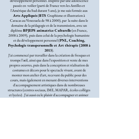
développement personnel. Inspirée par une adolescence
passée en voilier (parti de France vers les Antilles et
l'Amérique du Sud durant 5 ans), je me suis formée aux
Arts Appliqués
(
BTS
Graphisme et illustration à
Caracas au Venezuela de 98 à 2000), par la suite dans le
domaine de la pédagogie et de la transmission, avec un
diplôme
BPJEPS animatrice Culturelle
(en France,
2008 à 2009),
puis dans celui de la psychologie humaniste
et du développement personnel (
PNL, Coaching,
Psychologie transpersonnelle et Art thérapie (2008 à
2013
).
J'ai commencé par travailler dans la création de fresques et
trompe l'œil, ainsi que dans l'exposition et vente de mes
propres oeuvres, puis dans la conception et réalisation de
costumes et décors pour le spectacle vivant, avant de
monter mon atelier d'art, recevant du public pour des
cours, mais également en menant diverses interventions
d'accompagnement artistiques dans de nombreuses
structures (centres sociaux, IME, MAPAR, écoles collèges
et lycées) . J'ai aussi eu le plaisir d'accompagner et animer
plusieurs projets d'échanges artistiques et culturels avec la
Belgique, l'Irlande, l'Angleterre, la Louisiane; près de 5 ans
à concevoir des projets artistiques en collectifs et intervenir
dans ces pays sous forme d'ateliers ou coordination de
projets artistique auprès des populations.
Entrepreneuse passionnée, j'ai également développer en
parallèle de ces activités d'art visuel, un projet musical
d'écriture et composition intitulé
"Hôpes"
(2 albums et